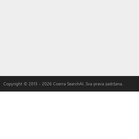
Copyright © 2013 - 2026 Coerra SearchAI. Sva prava zadržana.
|
3W-S
|
MLOVEDATE
|
QADDER
|
AI
|
Oglašavajte se kod nas
LYBACH