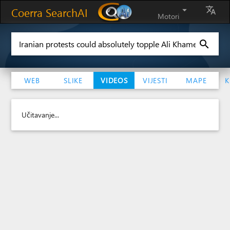
Coerra SearchAI
arrow_drop_down
translate
Motori
search
WEB
SLIKE
VIDEOS
VIJESTI
MAPE
K
Učitavanje...