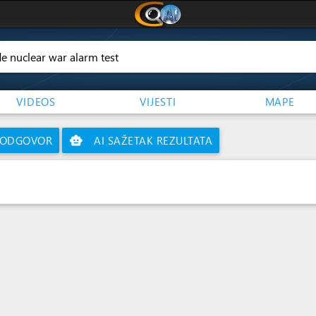
VIDEOS
VIJESTI
MAPE
N ODGOVOR
smart_toy
AI SAŽETAK REZULTATA