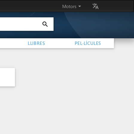
arrow_drop_down
translate
Motors
search
LLIBRES
PEL·LÍCULES