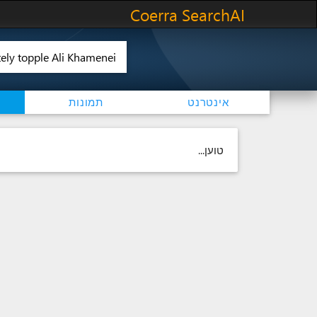
Coerra SearchAI
אינטרנט
תמונות
טוען...