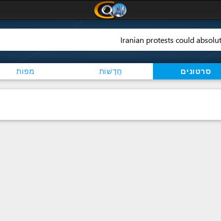
סרטונים
חֲדָשׁוֹת
מפות