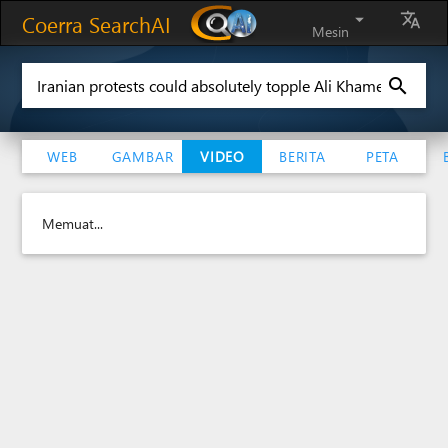
Coerra SearchAI
arrow_drop_down
translate
Mesin
search
WEB
GAMBAR
VIDEO
BERITA
PETA
Memuat...