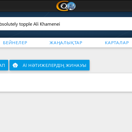
БЕЙНЕЛЕР
ЖАҢАЛЫҚТАР
КАРТАЛАР
АП
smart_toy
AI НӘТИЖЕЛЕРДІҢ ЖИНАУЫ