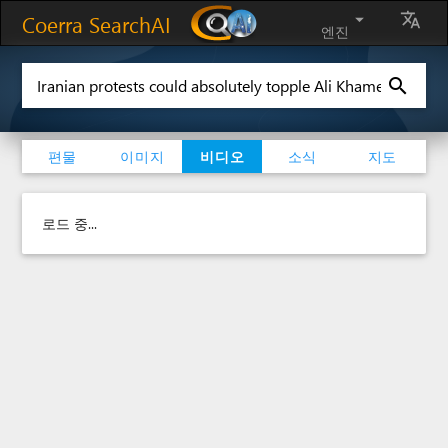
Coerra SearchAI
arrow_drop_down
translate
엔진
search
편물
이미지
비디오
소식
지도
로드 중...