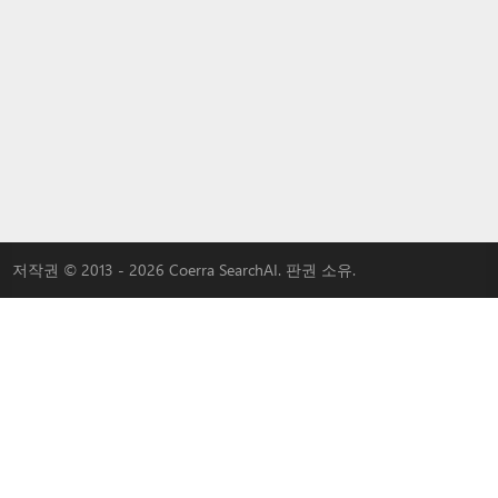
저작권 © 2013 - 2026 Coerra SearchAI. 판권 소유.
|
3W-S
|
MLOVEDATE
|
QADDER
|
AI
|
우리와 함께 홍보하다
LYBACH