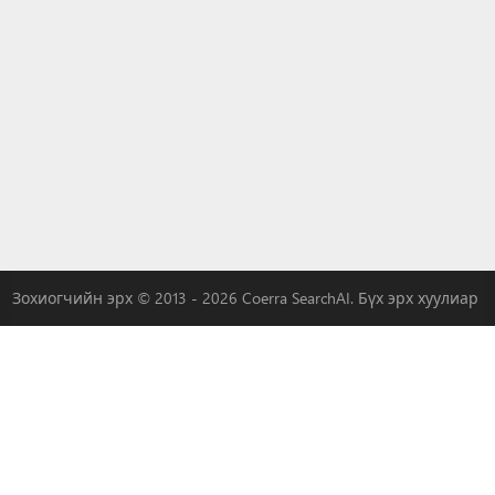
Зохиогчийн эрх © 2013 - 2026 Coerra SearchAI. Бүх эрх хуулиар
хамгаалагдсан.
|
QADDER
|
AI
|
Бидэнтэй хамт сурталчлаарай
LYBACH
|
3W-S
|
MLOVEDATE