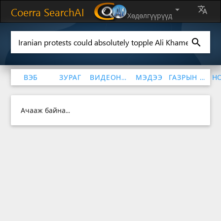
Coerra SearchAI
arrow_drop_down
translate
Хөдөлгүүрүүд
search
ВЭБ
ЗУРАГ
ВИДЕОНУУД
МЭДЭЭ
ГАЗРЫН ЗУРАГ
Н
Ачааж байна...