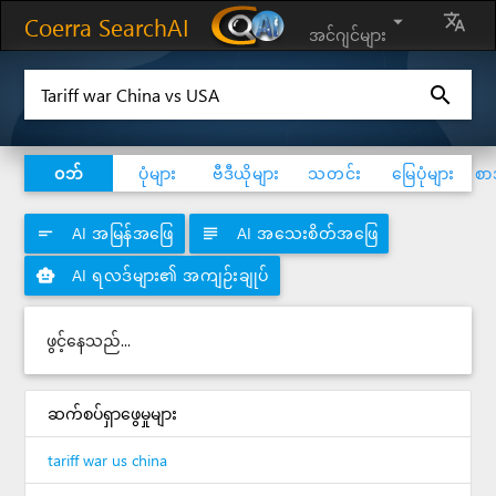
Coerra SearchAI
arrow_drop_down
translate
အင်ဂျင်များ
search
ဝဘ်
ပုံများ
ဗီဒီယိုများ
သတင်း
မြေပုံများ
စာ
AI အမြန်အဖြေ
AI အသေးစိတ်အဖြေ
short_text
subject
AI ရလဒ်များ၏ အကျဉ်းချုပ်
smart_toy
ဖွင့်နေသည်...
ဆက်စပ်ရှာဖွေမှုများ
tariff war us china