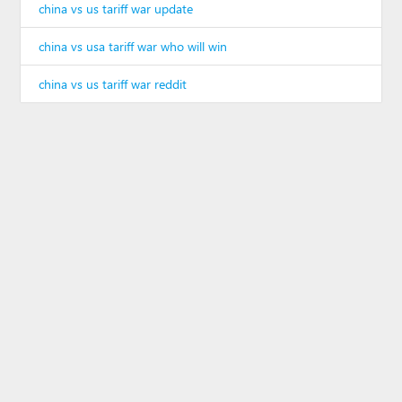
china vs us tariff war update
china vs usa tariff war who will win
china vs us tariff war reddit