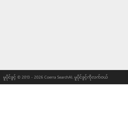
မူပိုင်ခွင့် © 2013 - 2026 Coerra SearchAI. မူပိုင်ခွင့်ကိုလက်ဝယ်
ထားသည်.
|
MLOVEDATE
|
QADDER
|
AI
|
ကျွန်ုပ်တို့နှင့် ကြော်ငြာပါ။
LYBACH
|
3W-S