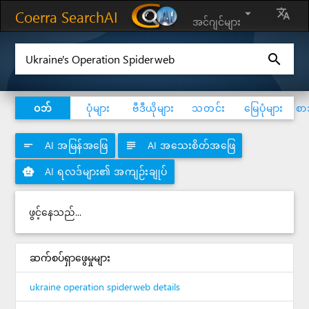
Coerra SearchAI
arrow_drop_down
translate
အင်ဂျင်များ
search
ဝဘ်
ပုံများ
ဗီဒီယိုများ
သတင်း
မြေပုံများ
စာ
AI အမြန်အဖြေ
AI အသေးစိတ်အဖြေ
short_text
subject
AI ရလဒ်များ၏ အကျဉ်းချုပ်
smart_toy
ဖွင့်နေသည်...
ဆက်စပ်ရှာဖွေမှုများ
ukraine operation spiderweb details