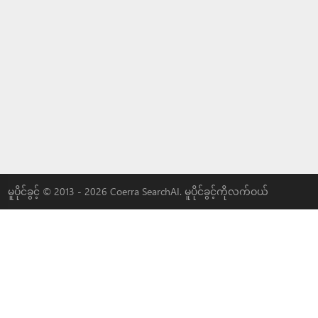
မူပိုင်ခွင့် © 2013 - 2026 Coerra SearchAI. မူပိုင်ခွင့်ကိုလက်ဝယ်
ထားသည်.
|
MLOVEDATE
|
QADDER
|
AI
|
ကျွန်ုပ်တို့နှင့် ကြော်ငြာပါ။
LYBACH
|
3W-S