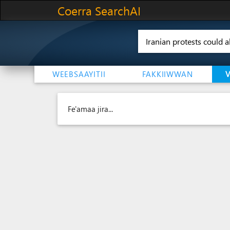
Coerra SearchAI
WEEBSAAYITII
FAKKIIWWAN
Fe'amaa jira...