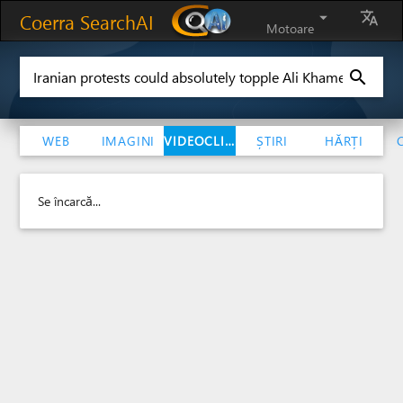
Coerra SearchAI
arrow_drop_down
translate
Motoare
search
WEB
IMAGINI
VIDEOCLIPURI
ȘTIRI
HĂRȚI
Se încarcă...