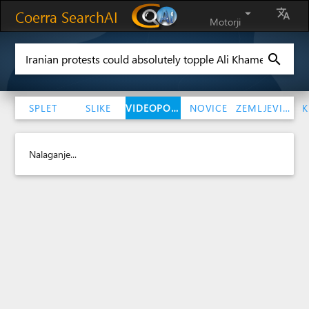
Coerra SearchAI
arrow_drop_down
translate
Motorji
search
SPLET
SLIKE
VIDEOPOSNETKI
NOVICE
ZEMLJEVIDI
K
Nalaganje...