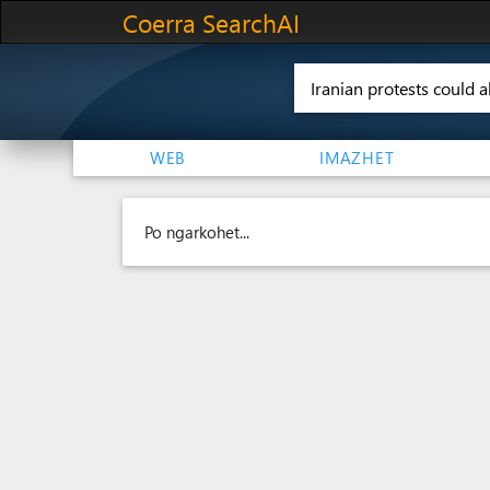
Coerra SearchAI
WEB
IMAZHET
Po ngarkohet...