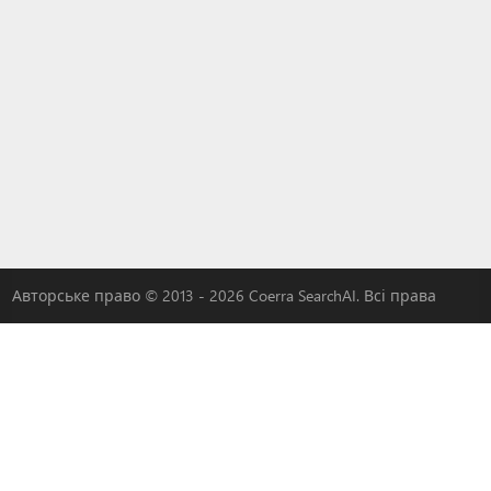
Авторське право © 2013 - 2026 Coerra SearchAI. Всі права
захищені.
|
MLOVEDATE
|
QADDER
|
AI
|
Рекламуйте з нами
LYBACH
|
3W-S