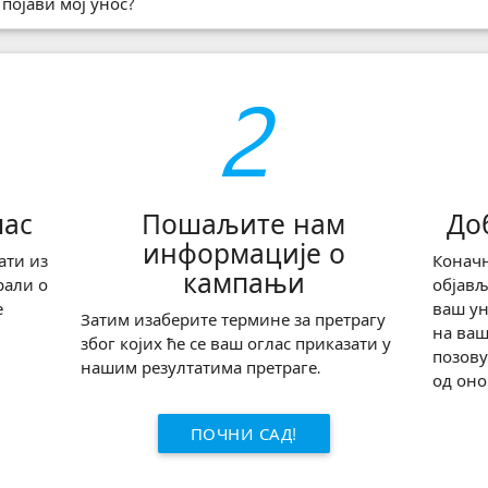
 појави мој унос?
2
лас
Пошаљите нам
До
информације о
ати из
Коначн
кампањи
рали о
објављ
е
ваш ун
Затим изаберите термине за претрагу
на ваш
због којих ће се ваш оглас приказати у
позову
нашим резултатима претраге.
од оно
ПОЧНИ САД!