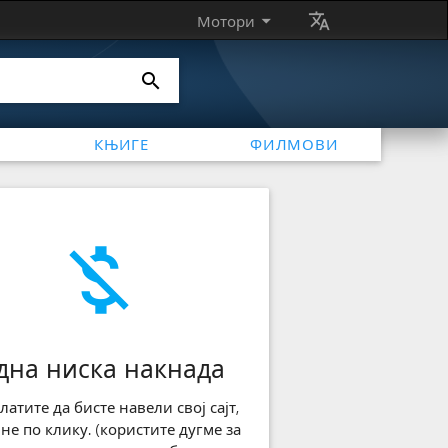
arrow_drop_down
translate
Мотори
search
КЊИГЕ
ФИЛМОВИ
money_off
дна ниска накнада
латите да бисте навели свој сајт,
 не по клику. (користите дугме за