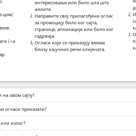
).
п
интересовање или било шта што
д
желите.
е.цом/
И
Направите свој прилагођени оглас
с
за промоцију било ког сајта,
везе
.
к
странице, апликације или било ког
О
садржаја.
аге (<а
п
Огласи који се приказују веома
к
близу кључних речи клијената.
ар
 на овом сајту?
ни огласи приказати?
 или излог?