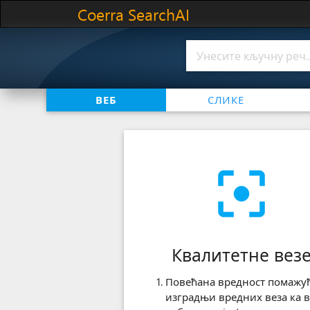
Coerra SearchAI
ВЕБ
СЛИКЕ
filter_center_focus
Квалитетне вез
Повећана вредност помажу
изградњи вредних веза ка 