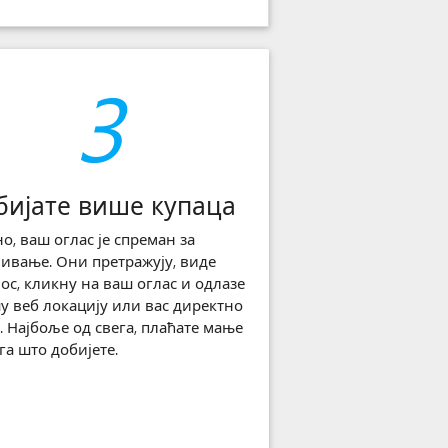
3
бијате више купаца
о, ваш оглас је спреман за
ивање. Они претражују, виде
ос, кликну на ваш оглас и одлазе
у веб локацију или вас директно
. Најбоље од свега, плаћате мање
га што добијете.