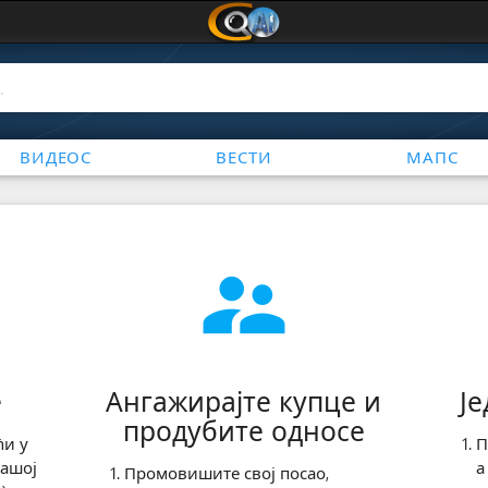
ВИДЕОС
ВЕСТИ
МАПС
supervisor_account
е
Ангажирајте купце и
Је
продубите односе
ћи у
П
вашој
а
Промовишите свој посао,