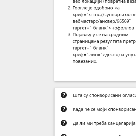
веб локацији (повратна веза
Гоогле је одобрио <а
хреф="хттпс://суппорт.гоогл
вебмастерс/ансвер/96569"
таргет="_бланк">нофоллов 
Појављују се на сродним
страницама резултата претр
таргет="_бланк"
хреф=":линк">десно
) и унут
повезаних.
help
Шта су спонзорисани огласи
help
Када ће се моји спонзориса
help
Да ли ми треба канцеларија