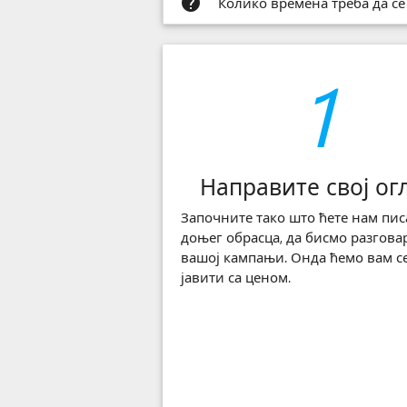
help
Колико времена треба да се
1
Направите свој ог
Започните тако што ћете нам пис
доњег обрасца, да бисмо разгова
вашој кампањи. Онда ћемо вам с
јавити са ценом.