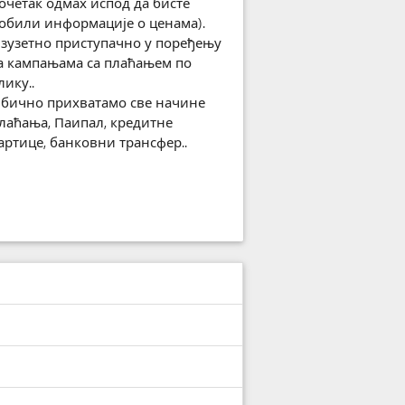
очетак одмах испод да бисте
обили информације о ценама).
зузетно приступачно у поређењу
а кампањама са плаћањем по
лику..
бично прихватамо све начине
лаћања, Паипал, кредитне
артице, банковни трансфер..