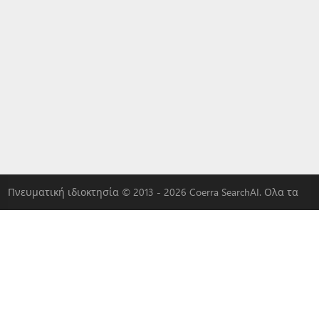
Πνευματική ιδιοκτησία © 2013 - 2026 Coerra SearchAI. Ολα τα
δικαιώματα διατηρούνται.
|
QADDER
|
AI
|
διαφημισου μαζι μας
LYBACH
|
3W-S
|
MLOVEDATE